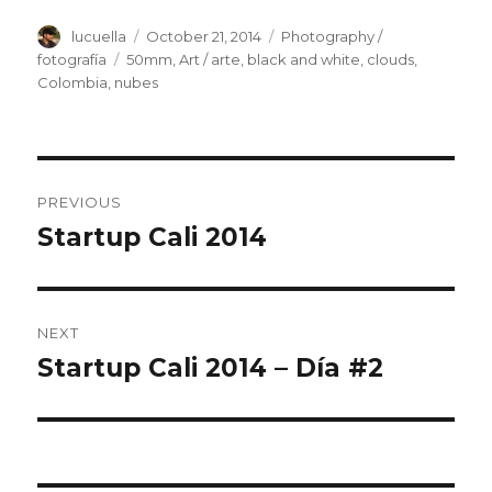
Author
lucuella
Posted
October 21, 2014
Categories
Photography /
on
fotografía
Tags
50mm
,
Art / arte
,
black and white
,
clouds
,
Colombia
,
nubes
Post
PREVIOUS
navigation
Startup Cali 2014
Previous
post:
NEXT
Startup Cali 2014 – Día #2
Next
post: