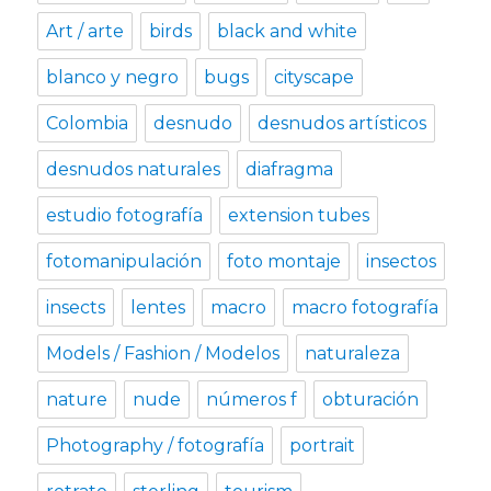
Art / arte
birds
black and white
blanco y negro
bugs
cityscape
Colombia
desnudo
desnudos artísticos
desnudos naturales
diafragma
estudio fotografía
extension tubes
fotomanipulación
foto montaje
insectos
insects
lentes
macro
macro fotografía
Models / Fashion / Modelos
naturaleza
nature
nude
números f
obturación
Photography / fotografía
portrait