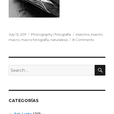
Posted
July 13, 2011
Categories
Photography / fotografía
Tags
insectos
,
insects
,
on
macro
,
macro fotografía
,
naturaleza
8 Comments
on
Macro
fotografía
–
tubos
de
SE
Search
extensión
for:
CATEGORÍAS
Art / arte
(30)