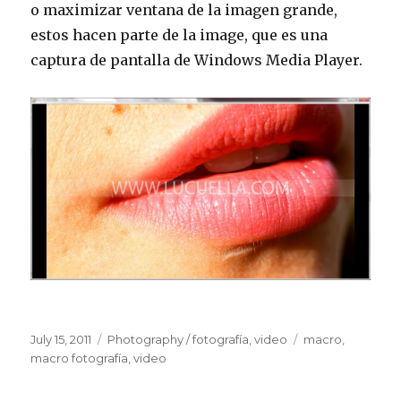
o maximizar ventana de la imagen grande,
estos hacen parte de la image, que es una
captura de pantalla de Windows Media Player.
Posted
July 15, 2011
Categories
Photography / fotografía
,
video
Tags
macro
,
on
macro fotografía
,
video