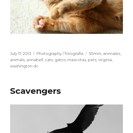
Posted
July 17, 2013
Categories
Photography / fotografía
Tags
50mm
,
animales
,
on
animals
,
annabell
,
cats
,
gatos
,
mascotas
,
pets
,
virginia
,
washington dc
Scavengers