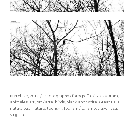
Posted
March 28, 2013
Categories
Photography / fotografía
Tags
70-200mm
,
on
animales
,
art
,
Art / arte
,
birds
,
black and white
,
Great Falls
,
naturaleza
,
nature
,
tourism
,
Tourism / turismo
,
travel
,
usa
,
virginia