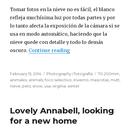
Tomar fotos en la nieve no es fácil, el blanco
refleja muchísima luz por todas partes y por
lo tanto afecta la exposición de la cámara si se
usa en modo automático, haciendo que la
nieve quede con detalle y todo lo demás
oscuro.
Continue reading
“Nina jugando en la nieve
Posted
February 15, 2014
Categories
Photography / fotografía
Tags
70-200mm
,
on
animales
,
animals
,
foco selectivo
,
invierno
,
mascotas
,
mutt
,
nieve
,
pets
,
snow
,
usa
,
virginia
,
winter
Lovely Annabell, looking
for a new home