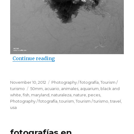
Continue reading
“Medusas – Baltimore Aquarium
Posted
November 10, 2012
Categories
Photography / fotografía
,
Tourism /
on
turismo
Tags
50mm
,
acuario
,
animales
,
aquarium
,
black and
white
,
fish
,
maryland
,
naturaleza
,
nature
,
peces
,
Photography / fotografía
,
tourism
,
Tourism / turismo
,
travel
,
usa
fotografías en