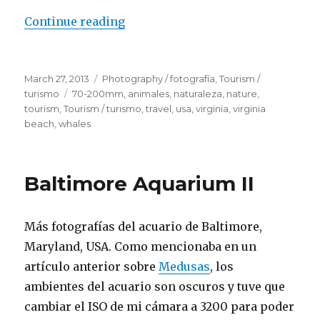
Continue reading
“Whales – Virginia Beach”
Posted
March 27, 2013
Categories
Photography / fotografía
,
Tourism /
on
turismo
Tags
70-200mm
,
animales
,
naturaleza
,
nature
,
tourism
,
Tourism / turismo
,
travel
,
usa
,
virginia
,
virginia
beach
,
whales
Baltimore Aquarium II
Más fotografías del acuario de Baltimore,
Maryland, USA. Como mencionaba en un
artículo anterior sobre
Medusas
, los
ambientes del acuario son oscuros y tuve que
cambiar el ISO de mi cámara a 3200 para poder