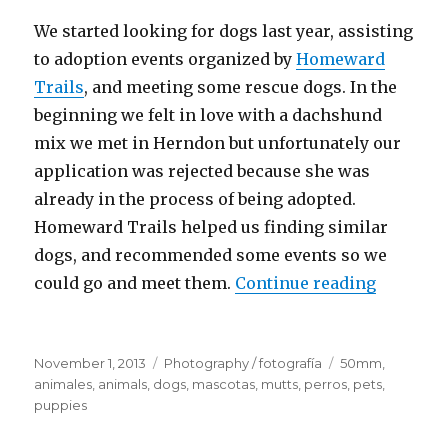
We started looking for dogs last year, assisting
to adoption events organized by
Homeward
Trails
, and meeting some rescue dogs. In the
beginning we felt in love with a dachshund
mix we met in Herndon but unfortunately our
application was rejected because she was
already in the process of being adopted.
Homeward Trails helped us finding similar
dogs, and recommended some events so we
could go and meet them.
Continue reading
“This is
Posted
November 1, 2013
Categories
Photography / fotografía
Tags
50mm
,
on
animales
,
animals
,
dogs
,
mascotas
,
mutts
,
perros
,
pets
,
puppies