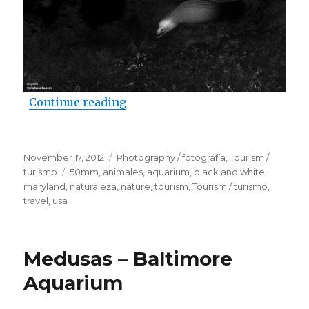
Continue reading
“Baltimore Aquarium II”
Posted
November 17, 2012
Categories
Photography / fotografía
,
Tourism /
on
turismo
Tags
50mm
,
animales
,
aquarium
,
black and white
,
maryland
,
naturaleza
,
nature
,
tourism
,
Tourism / turismo
,
travel
,
usa
Medusas – Baltimore
Aquarium