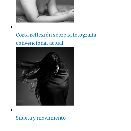
Corta reflexión sobre la fotografía
convencional actual
Silueta y movimiento