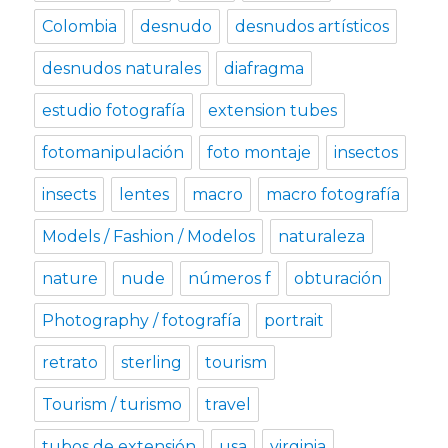
Colombia
desnudo
desnudos artísticos
desnudos naturales
diafragma
estudio fotografía
extension tubes
fotomanipulación
foto montaje
insectos
insects
lentes
macro
macro fotografía
Models / Fashion / Modelos
naturaleza
nature
nude
números f
obturación
Photography / fotografía
portrait
retrato
sterling
tourism
Tourism / turismo
travel
tubos de extensión
usa
virginia