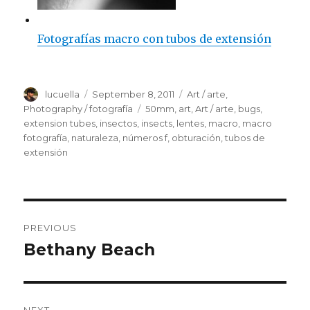
Fotografías macro con tubos de extensión
Author
lucuella
Posted
September 8, 2011
Categories
Art / arte
,
on
Photography / fotografía
Tags
50mm
,
art
,
Art / arte
,
bugs
,
extension tubes
,
insectos
,
insects
,
lentes
,
macro
,
macro
fotografía
,
naturaleza
,
números f
,
obturación
,
tubos de
extensión
Post
PREVIOUS
navigation
Bethany Beach
Previous
post: