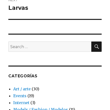
NEXT
Larvas
Next
post:
SE
Search
for:
CATEGORÍAS
Art / arte
(30)
Events
(19)
Internet
(3)
Models / Fashion / Modelos
(11)