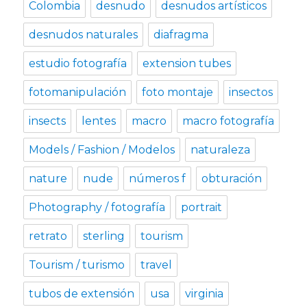
Colombia
desnudo
desnudos artísticos
desnudos naturales
diafragma
estudio fotografía
extension tubes
fotomanipulación
foto montaje
insectos
insects
lentes
macro
macro fotografía
Models / Fashion / Modelos
naturaleza
nature
nude
números f
obturación
Photography / fotografía
portrait
retrato
sterling
tourism
Tourism / turismo
travel
tubos de extensión
usa
virginia