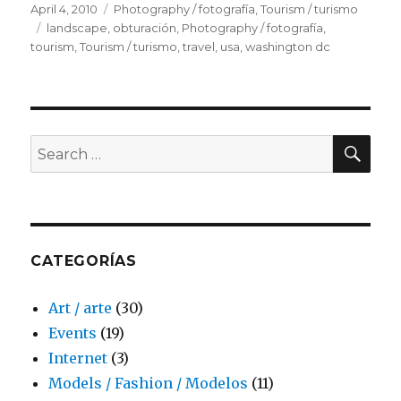
Posted
April 4, 2010
Categories
Photography / fotografía
,
Tourism / turismo
on
Tags
landscape
,
obturación
,
Photography / fotografía
,
tourism
,
Tourism / turismo
,
travel
,
usa
,
washington dc
SE
Search
for:
CATEGORÍAS
Art / arte
(30)
Events
(19)
Internet
(3)
Models / Fashion / Modelos
(11)