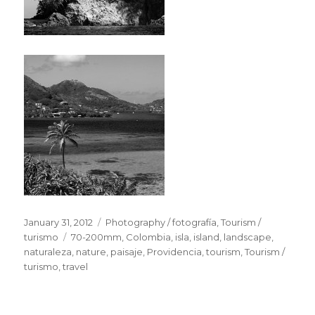
Posted
January 31, 2012
Categories
Photography / fotografía
,
Tourism /
on
turismo
Tags
70-200mm
,
Colombia
,
isla
,
island
,
landscape
,
naturaleza
,
nature
,
paisaje
,
Providencia
,
tourism
,
Tourism /
turismo
,
travel