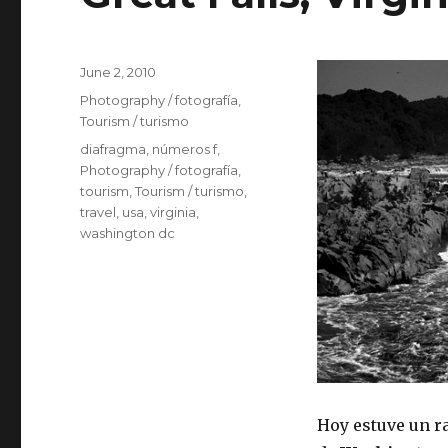
Posted
June 2, 2010
on
Categories
Photography / fotografía
,
Tourism / turismo
Tags
diafragma
,
números f
,
Photography / fotografía
,
tourism
,
Tourism / turismo
,
travel
,
usa
,
virginia
,
washington dc
Hoy estuve un r