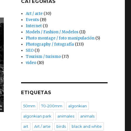
CATEGORÍAS
Art / arte
(30)
Events
(19)
Internet
(3)
Models / Fashion / Modelos
(11)
Photo montage / foto manipulación
(5)
Photography / fotografía
(133)
SEO
(3)
Tourism / turismo
(37)
video
(10)
ETIQUETAS
50mm
70-200mm
algonkian
algonkian park
animales
animals
art
Art / arte
birds
black and white