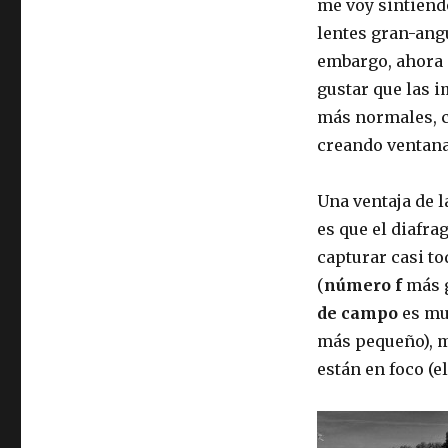
me voy sintien
lentes gran-ang
embargo, ahora 
gustar que las 
más normales, c
creando ventanas
Una ventaja de l
es que el diafr
capturar casi to
(
número f
más g
de campo
es mu
más pequeño), m
están en foco (