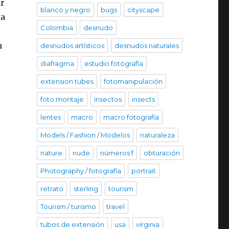
ar
blanco y negro
bugs
cityscape
ta
Colombia
desnudo
n
desnudos artísticos
desnudos naturales
diafragma
estudio fotografía
extension tubes
fotomanipulación
foto montaje
insectos
insects
lentes
macro
macro fotografía
.
Models / Fashion / Modelos
naturaleza
nature
nude
números f
obturación
Photography / fotografía
portrait
retrato
sterling
tourism
Tourism / turismo
travel
tubos de extensión
usa
virginia