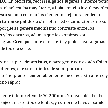
D.C.
En bicicleta, recorrí algunos lugares e intenté tom
s. El sol estaba muy fuerte, y había mucha luz ultraviole
esto se nota cuando los elementos lejanos tienden a
a tornarse palidos o sin color. Estas condiciones no so
 porque se genera muchísimo contraste entre los
s y los oscuros, además que las sombras son
egras. Creo que conté con suerte y pude sacar algunas
de toda la serie.
 zona es para deportistas, o para gente con estado físico
ientes, que son difíciles de subir para un
 principiante. Lamentablemente me quedé sin aliento y
inó rápido.
lente tele-objetivo de
70-200mm
. Nunca había hecho
isaje con este tipo de lentes, y conforme lo voy usando