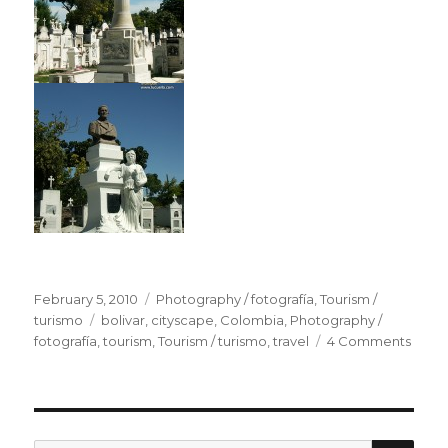
Posted
February 5, 2010
Categories
Photography / fotografía
,
Tourism /
on
turismo
Tags
bolivar
,
cityscape
,
Colombia
,
Photography /
fotografía
,
tourism
,
Tourism / turismo
,
travel
4 Comments
on
Momp
Boliv
(Colo
SE