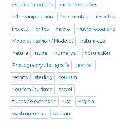
estudio fotografía
extension tubes
fotomanipulación
foto montaje
insectos
insects
lentes
macro
macro fotografía
Models / Fashion / Modelos
naturaleza
nature
nude
números f
obturación
Photography / fotografía
portrait
retrato
sterling
tourism
Tourism / turismo
travel
tubos de extensión
usa
virginia
washington dc
woman