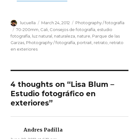
Author
lucuella
Posted
March 24, 2012
Categories
Photography / fotografía
on
Tags
70-200mm
,
Cali
,
Consejos de fotografía
,
estudio
fotografía
,
luz natural
,
naturaleza
,
nature
,
Parque de las
Garzas
,
Photography / fotografía
,
portrait
,
retrato
,
retrato
en exteriores
4 thoughts on “Lisa Blum –
Estudio fotográfico en
exteriores”
Andres Padilla
says: