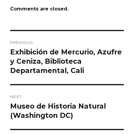
Comments are closed.
Post
PREVIOUS
navigation
Exhibición de Mercurio, Azufre
Previous
y Ceniza, Biblioteca
post:
Departamental, Cali
NEXT
Museo de Historia Natural
Next
(Washington DC)
post: