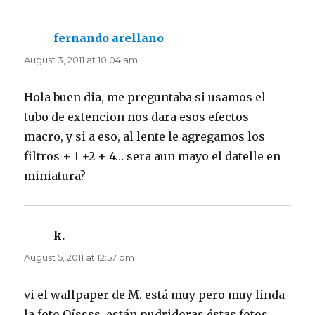
fernando arellano
says:
August 3, 2011 at 10:04 am
Hola buen dia, me preguntaba si usamos el
tubo de extencion nos dara esos efectos
macro, y si a eso, al lente le agregamos los
filtros + 1 +2 + 4… sera aun mayo el datelle en
miniatura?
k.
says:
August 5, 2011 at 12:57 pm
vi el wallpaper de M. está muy pero muy linda
la foto Oíssss. están pudridoras éstas fotos