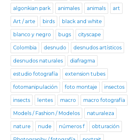
algonkian park
animales
animals
art
Art / arte
birds
black and white
blanco y negro
bugs
cityscape
Colombia
desnudo
desnudos artísticos
desnudos naturales
diafragma
estudio fotografía
extension tubes
fotomanipulación
foto montaje
insectos
insects
lentes
macro
macro fotografía
Models / Fashion / Modelos
naturaleza
nature
nude
números f
obturación
Photography / fotografía
portrait