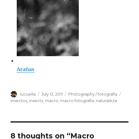
Arañas
Author
lucuella
Posted
July 13, 2011
Categories
Photography / fotografía
Tags
on
insectos
,
insects
,
macro
,
macro fotografía
,
naturaleza
8 thoughts on “Macro