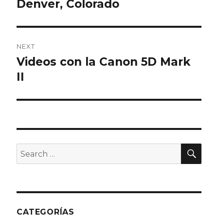
navigation
Denver, Colorado
Previous
post:
NEXT
Videos con la Canon 5D Mark
Next
II
post:
SE
Search
for:
CATEGORÍAS