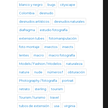
blanco y negro
bugs
cityscape
Colombia
desnudo
desnudos artísticos
desnudos naturales
diafragma
estudio fotografía
extension tubes
fotomanipulación
foto montaje
insectos
insects
lentes
macro
macro fotografía
Models / Fashion / Modelos
naturaleza
nature
nude
números f
obturación
Photography / fotografía
portrait
retrato
sterling
tourism
Tourism / turismo
travel
tubos de extensión
usa
virginia