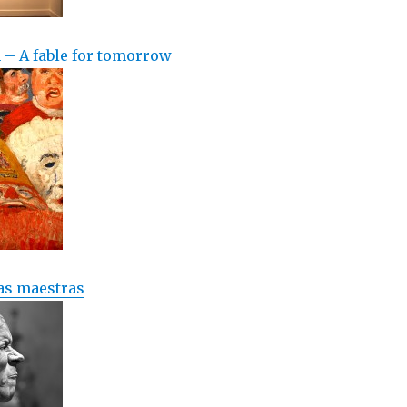
– A fable for tomorrow
as maestras