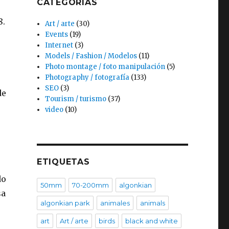
CATEGORÍAS
8.
Art / arte
(30)
Events
(19)
Internet
(3)
Models / Fashion / Modelos
(11)
Photo montage / foto manipulación
(5)
Photography / fotografía
(133)
SEO
(3)
de
Tourism / turismo
(37)
video
(10)
ETIQUETAS
do
50mm
70-200mm
algonkian
sa
algonkian park
animales
animals
art
Art / arte
birds
black and white