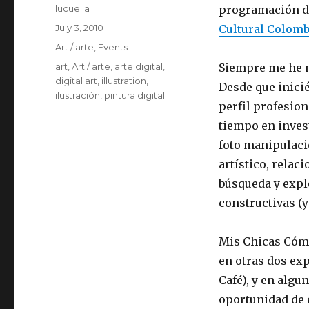
Author
lucuella
programación d
Posted
July 3, 2010
Cultural Colomb
on
Categories
Art / arte
,
Events
Tags
art
,
Art / arte
,
arte digital
,
Siempre me he mo
digital art
,
illustration
,
Desde que inici
ilustración
,
pintura digital
perfil profesion
tiempo en invest
foto manipulaci
artístico, rela
búsqueda y explo
constructivas (y
Mis Chicas Cómi
en otras dos exp
Café), y en algu
oportunidad de 